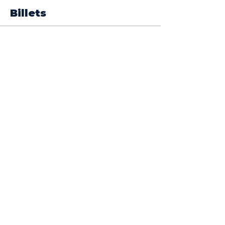
Billets
Vente expirée
Type de billet
Conférence-évènement
Prix
0,00 €
Partagez cet
évènement
Nos partenaires