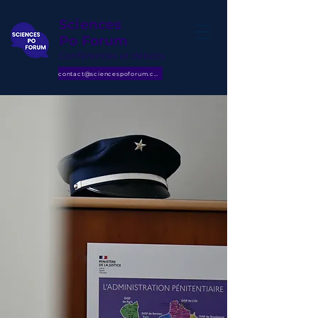
Sciences
Po Forum
Conférences et débats
contact@sciencespoforum.com