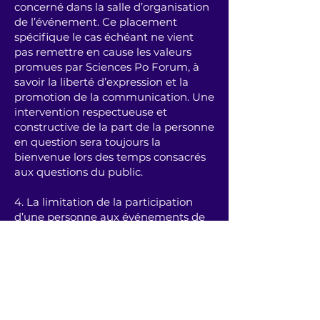
concerné dans la salle d’organisation
de l’événement. Ce placement
spécifique le cas échéant ne vient
pas remettre en cause les valeurs
promues par Sciences Po Forum, à
savoir la liberté d’expression et la
promotion de la communication. Une
intervention respectueuse et
constructive de la part de la personne
en question sera toujours la
bienvenue lors des temps consacrés
aux questions du public.
4. La limitation de la participation
d’une personne aux événements de
Sciences Po Forum peut faire l’objet
d’une aggravation si l’atteinte
indirecte est répétée, qui mènera à
considérer cette atteinte indirecte
répétée comme une atteinte directe
aux valeurs de l’association.