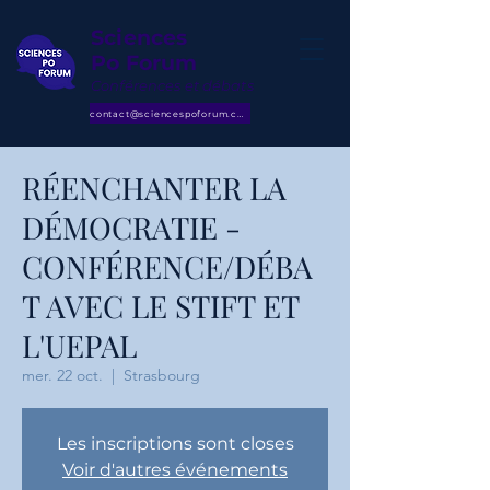
Sciences
Po Forum
Conférences et débats
contact@sciencespoforum.com
RÉENCHANTER LA
DÉMOCRATIE -
CONFÉRENCE/DÉBA
T AVEC LE STIFT ET
L'UEPAL
mer. 22 oct.
  |  
Strasbourg
Les inscriptions sont closes
Voir d'autres événements