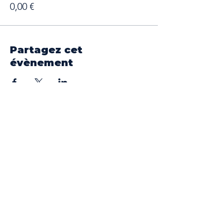
0,00 €
Partagez cet
évènement
Nos partenaires
Une association partenaire et au sein
de