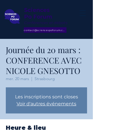
Sciences
Po Forum
Conférences et débats
contact@sciencespoforum.com
Journée du 20 mars :
CONFERENCE AVEC
NICOLE GNESOTTO
mer. 20 mars
  |  
Strasbourg
Les inscriptions sont closes
Voir d'autres événements
Heure & lieu