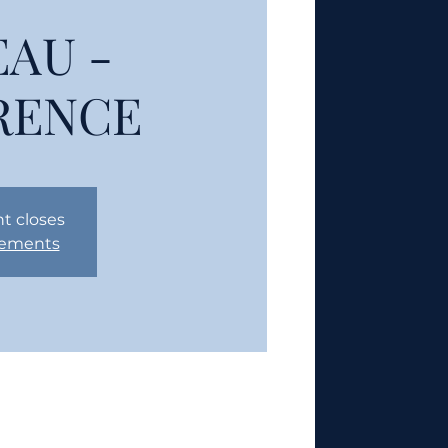
AU -
RENCE
nt closes
nements