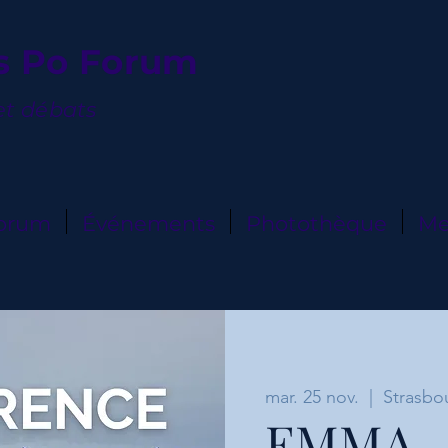
s Po Forum
et débats
Forum
Événements
Photothèque
Me
mar. 25 nov.
  |  
Strasbo
EMMA